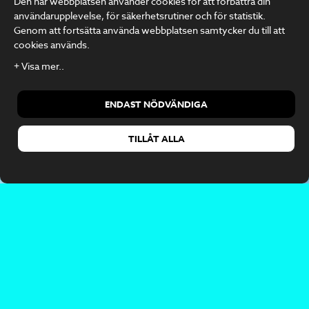
Den här webbplatsen använder cookies för att förbättra din
användarupplevelse, för säkerhetsrutiner och för statistik.
Genom att fortsätta använda webbplatsen samtycker du till att
cookies används.
ENDAST NÖDVÄNDIGA
TILLÅT ALLA
INNER LEAD™CORPORATE
Led dig själv med klarhet , balans och mod.
För företag och organisationer som investerar i
sina ledare
Inner Lead™ Corporate