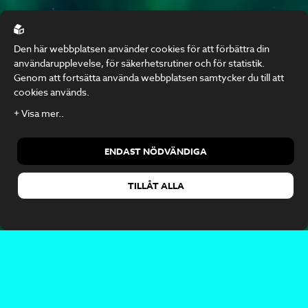
Om Kvinnokompetensen
Den här webbplatsen använder cookies för att förbättra din
Leder med klarhet, närvaro och själens kraft.
användarupplevelse, för säkerhetsrutiner och för statistik.
Genom att fortsätta använda webbplatsen samtycker du till att
Kontaktuppgifter
cookies används.
team@kvinnokompetensen.com
Bergsgatan 1, 112 23 Stockholm
ENDAST NÖDVÄNDIGA
TILLÅT ALLA